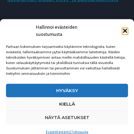
Hallinnoi evästeiden
suostumusta
Parhaan kokemuksen tarjoamiseksi käytämme teknologioita, kuten
evästeitä, tallentaaksemme ja/tai käyttääksemme laitetietoja. Näiden
tekniikoiden hyväksyminen antaa meille mahdollisuuden käsitellä tietoja,
kuten selauskäyttäytymistä tai yksilöllisiä tunnuksia tällä sivustolla.
Suostumuksen jättäminen tai peruuttaminen voi vaikuttaa haitallisesti
tiettyihin ominaisuuksiin ja toimintoihin.
HYVÄKSY
© 2026 Savonlinnan Yrityspalvelut
KIELLÄ
Tietosuoja
Laskutustiedot
NÄYTÄ ASETUKSET
Tilaa uutiskirje
Facebook
Evästekäytäntö
Tietosuoja