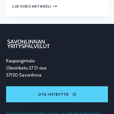
BOUTIQUE-
LUE KOKO ARTIKKELI
HOSTELLI
PÄIVITTYI
DIGIAJALLE
–
VARAUKSISTA
JO
PUOLET
TAPAHTUU
OMILTA
Kaupungintalo
SIVUILTA
Olavinkatu 27 D-osa
57130 Savonlinna
OTA YHTEYTTÄ
Savonlinnan seudun yritys- ja palveluhakemisto