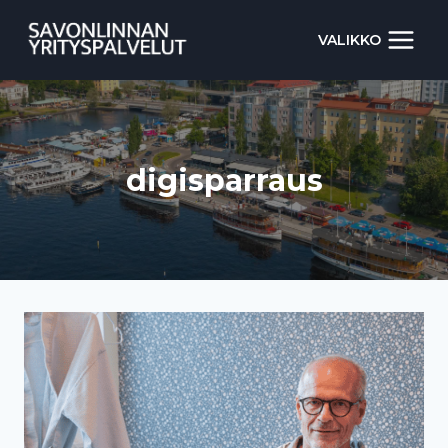
Siirry
sisältöön
VALIKKO
digisparraus